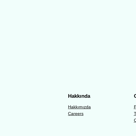
Hakkında
G
Hakkımızda
P
Careers
T
C