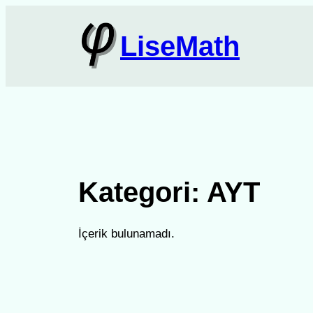
İçeriğe
geç
LiseMath
Kategori:
AYT
İçerik bulunamadı.